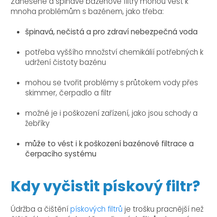
Zanesené a špinavé bazénové filtry mohou vést k
mnoha problémům s bazénem, ​​jako třeba:
špinavá, nečistá a pro zdraví nebezpečná voda
potřeba vyššího množství chemikálií potřebných k
udržení čistoty bazénu
mohou se tvořit problémy s průtokem vody přes
skimmer, čerpadlo a filtr
možné je i poškození zařízení, jako jsou schody a
žebříky
může to vést i k poškození bazénové filtrace a
čerpacího systému
Kdy vyčistit pískový filtr?
Údržba a čištění
pískových filtrů
je trošku pracnější než