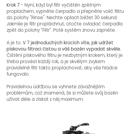
Krok 7
- Nyní, když byl filtr vyčištěn zpětným
proplachem, vypněte čerpadlo a přepněte volič filtru
do polohy "Rinse". Nechte oplach běžet 30 sekund.
Jakmile je filtr propláchnut, otočte ovladač čerpadla
zpět do polohy "Filtr". Poté systém znovu zapněte.
A je to.
V 7 jednoduchých krocích víte, jak udržet
pískovou filtraci čistou a váš bazén vypadat skvěle.
Čištění pískového filtru je nezbytným krokem, který je
třeba provést každý rok, a je skvělým zvykem
pravidelně filtr takto proplachovat, aby vše hladce
fungovalo.
Pravidelnou údržbou se vyhnete závažnějším
problémům, což znamená, že si můžete svůj bazén
užívat déle a získat z něj maximum.