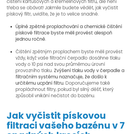
čištění kartušových a křemelinových filtrů, ale není
třeba se obávat! Jakmile budete vědět, jak vyčistit
pískový filtr, uvidíte, že je to velice snadné.
Úplné zpětné proplachování a chemické čištění
pískové filtrace byste měli provést alespoň
jednou ročně
.
Čištění zpětným proplachem byste měli provést
vždy, když vaše filtrační čerpadlo dosáhne tlaku
vody o 10 psi nad svou průměrnou úrovní
provozního tlaku.
Zvýšení tlaku vody v čerpadle a
filtračním systému naznačuje, že došlo k
určitému ucpání filtru.
Doporučujeme také
propláchnout filtry, pokud byl silný déšť, který
způsobil vnikání nečistot do bazénu.
Jak vyčistit pískovou
filtraci vašeho bazénu v 7