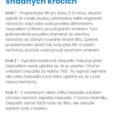
snadných krocích
Krok 1
– Proplachujte filtr po dobu 3-5 minut, abyste
zajistili, že z písku budou odstraněny velké organické
nečistoty. Když vaše voda protéká skimmerem,
čerpadlem a filtrem, proudí jedním směrem. Toto
jednosměrné proudění znamená, že všechny
nečistoty se zachytí na jedné straně filtru. Zpětné
proplachování obrátí tok vody přes filtr a vytlačí
nečistoty, protože voda proudí opačným směrem.
Krok 2
– Vypněte bazénové čerpadlo. Pokud je před
čerpadlem ventil, ujistěte se, že je uzavřen. Otočte
ovládání čerpadla do režimu "Filtr". Po vypnutí sejměte
víko sítka čerpadla a koš sítka. Ujistěte se, že v koši
nejsou nečistoty.
Krok 3
- S otevřeným víkem sítka čerpadla a košem
síta bez nečistot zapněte čerpadlo. V tomto okamžiku
čerpadlo začne tlačit vodu do filtru, ale nebude
nabírat vodu z bazénu.