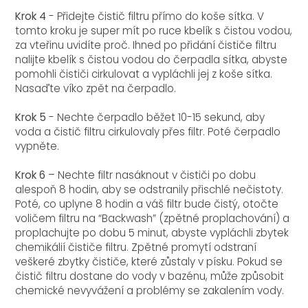
Krok 4
- Přidejte čistič filtru přímo do koše sítka. V
tomto kroku je super mít po ruce kbelík s čistou vodou,
za vteřinu uvidíte proč. Ihned po přidání čističe filtru
nalijte kbelík s čistou vodou do čerpadla sítka, abyste
pomohli čističi cirkulovat a vypláchli jej z koše sítka.
Nasaďte víko zpět na čerpadlo.
Krok 5
- Nechte čerpadlo běžet 10-15 sekund, aby
voda a čistič filtru cirkulovaly přes filtr. Poté čerpadlo
vypněte.
Krok 6
– Nechte filtr nasáknout v čističi po dobu
alespoň 8 hodin, aby se odstranily přischlé nečistoty.
Poté, co uplyne 8 hodin a váš filtr bude čistý, otočte
voličem filtru na “Backwash” (zpětné proplachování) a
proplachujte po dobu 5 minut, abyste vypláchli zbytek
chemikálií čističe filtru. Zpětné promytí odstraní
veškeré zbytky čističe, které zůstaly v písku. Pokud se
čistič filtru dostane do vody v bazénu, může způsobit
chemické nevyvážení a problémy se zakalením vody.