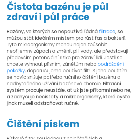
Čistota bazénu je půl
zdraví i půl práce
Bazény, ve kterých se nepoužívá řádná
filtrace
, se
můžou stát ideálním místem pro růst řas a bakterií.
Tyto mikroorganismy mohou nejen způsobit
nepříjemný zápach a změnit pH vody, ale představují
především potenciální riziko pro zdraví lidí. Jestli se
chcete vyhnout plísním, zánětům nebo
podráždění
pokožky
, doporučujeme používat filtr. S jeho použitím
se navíc snižuje potřeba ručního čištění bazénu a
nadbytečného užívání bazénové chemie.
Filtrační
systém pracuje neustále, ať už jste přítomni nebo ne,
a zachycuje nečistoty a mikroorganismy, které byste
jinak museli odstraňovat ručně.
Čištění pískem
Pískové filtry jsou jednou z nejběžnějších a