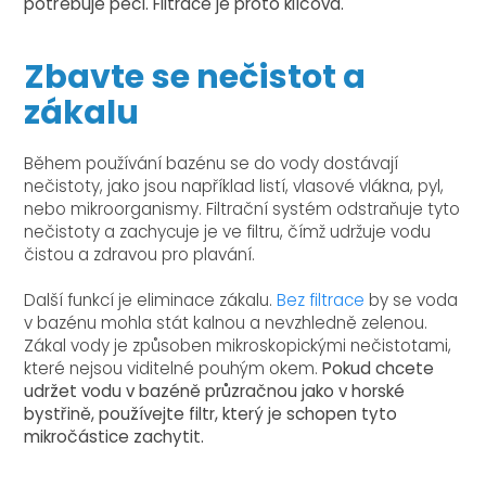
potřebuje péči. Filtrace je proto klíčová.
Zbavte se nečistot a
zákalu
Během používání bazénu se do vody dostávají
nečistoty, jako jsou například listí, vlasové vlákna, pyl,
nebo mikroorganismy. Filtrační systém odstraňuje tyto
nečistoty a zachycuje je ve filtru, čímž udržuje vodu
čistou a zdravou pro plavání.
Další funkcí je eliminace zákalu.
Bez filtrace
by se voda
v bazénu mohla stát kalnou a nevzhledně zelenou.
Zákal vody je způsoben mikroskopickými nečistotami,
které nejsou viditelné pouhým okem.
Pokud chcete
udržet vodu v bazéně průzračnou jako v horské
bystřině, používejte filtr, který je schopen tyto
mikročástice zachytit.