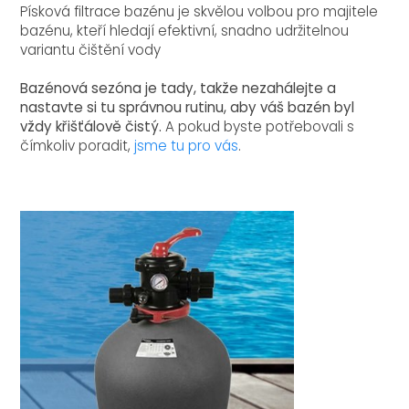
Písková filtrace bazénu je skvělou volbou pro majitele
bazénu, kteří hledají efektivní, snadno udržitelnou
variantu čištění vody
Bazénová sezóna je tady, takže nezahálejte a
nastavte si tu správnou rutinu, aby váš bazén byl
vždy křišťálově čistý.
A pokud byste potřebovali s
čímkoliv poradit,
j
sme tu pro vás
.