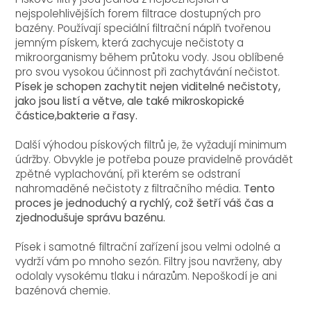
nejspolehlivějších forem filtrace dostupných pro
bazény. Používají speciální filtrační náplň tvořenou
jemným pískem, která zachycuje nečistoty a
mikroorganismy během průtoku vody. Jsou oblíbené
pro svou vysokou účinnost při zachytávání nečistot.
Písek je schopen zachytit nejen viditelné nečistoty,
jako jsou listí a větve, ale také mikroskopické
částice,bakterie a řasy.
Další výhodou pískových filtrů je, že vyžadují minimum
údržby. Obvykle je potřeba pouze pravidelně provádět
zpětné vyplachování, při kterém se odstraní
nahromaděné nečistoty z filtračního média.
Tento
proces je jednoduchý a rychlý, což šetří váš čas a
zjednodušuje správu bazénu.
Písek i samotné filtrační zařízení jsou velmi odolné a
vydrží vám po mnoho sezón. Filtry jsou navrženy, aby
odolaly vysokému tlaku i nárazům. Nepoškodí je ani
bazénová chemie.