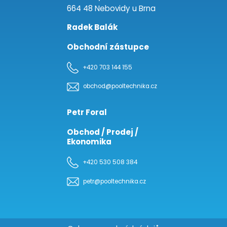
664 48 Nebovidy u Brna
Radek Balák
Obchodní zástupce
+420 703 144 155
obchod@pooltechnika.cz
Petr Foral
Obchod / Prodej /
Ekonomika
+420 530 508 384
petr@pooltechnika.cz