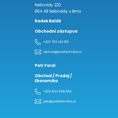
Nebovidy 220
664 48 Nebovidy u Brna
Radek Balák
Obchodní zástupce
+420 703 144 155
obchod@pooltechnika.cz
Petr Foral
Obchod / Prodej /
Ekonomika
+420 530 508 384
petr@pooltechnika.cz