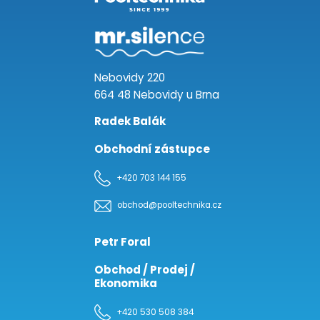
Nebovidy 220
664 48 Nebovidy u Brna
Radek Balák
Obchodní zástupce
+420 703 144 155
obchod@pooltechnika.cz
Petr Foral
Obchod / Prodej /
Ekonomika
+420 530 508 384