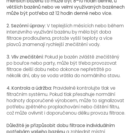
menších bazénů to může být 8–10 hodin denně, u
větších bazénů nebo ve velmi využívaných bazénech
může být potřeba až 12 hodin denně nebo více.
2. Sezónní úpravy:
V teplejších měsících nebo během
intenzivního využívání bazénu by měla být doba
filtrace prodloužena, protože vyšší teploty a více
plavců znamenají rychlejší znečištění vody.
3. Vliv znečištění:
Pokud je bazén zvláště znečištěný
po bouřce nebo party, může být třeba provozovat
filtrace delší dobu nebo dokonce nepřetržitě po
několik dní, aby se voda vrátila do normálního stavu.
4. Kontrola a údržba:
Pravidelně kontrolujte tlak ve
filtračním systému. Pokud tlak přesahuje normální
hodnoty doporučené výrobcem, může to signalizovat
potřebu zpětného proplachování nebo čištění filtru,
což může ovlivnit i doporučenou délku provozu filtrace.
Důležité je přizpůsobit dobu filtrace individuálním
potřebám vašeho bazénu
a zohlednit místní